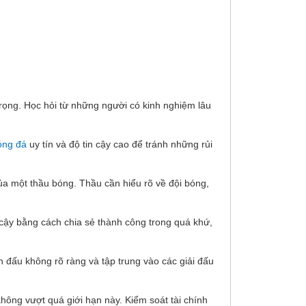
trọng. Học hỏi từ những người có kinh nghiệm lâu
óng đá
uy tín và độ tin cậy cao để tránh những rủi
của một thầu bóng. Thầu cần hiểu rõ về đội bóng,
 cậy bằng cách chia sẻ thành công trong quá khứ,
 đấu không rõ ràng và tập trung vào các giải đấu
không vượt quá giới hạn này. Kiểm soát tài chính