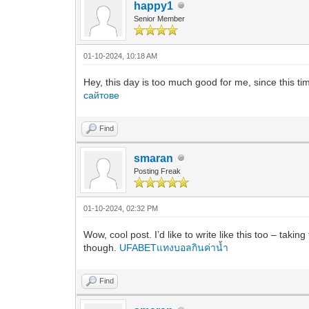
happy1
Senior Member
01-10-2024, 10:18 AM
Hey, this day is too much good for me, since this t
сайтове
Find
smaran
Posting Freak
01-10-2024, 02:32 PM
Wow, cool post. I’d like to write like this too – ta
though.
UFABETแทงบอลกินค่าน้ำ
Find