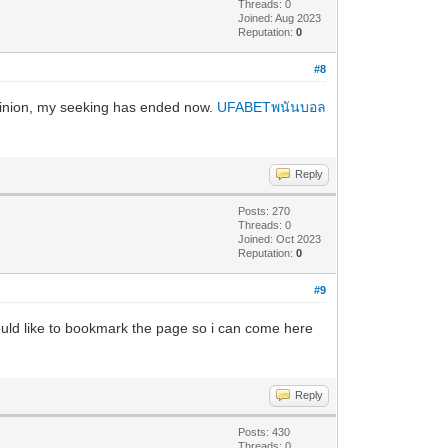
Threads: 0
Joined: Aug 2023
Reputation:
0
#8
opinion, my seeking has ended now.
UFABETพนันบอล
Reply
Posts: 270
Threads: 0
Joined: Oct 2023
Reputation:
0
#9
 would like to bookmark the page so i can come here
Reply
Posts: 430
Threads: 0