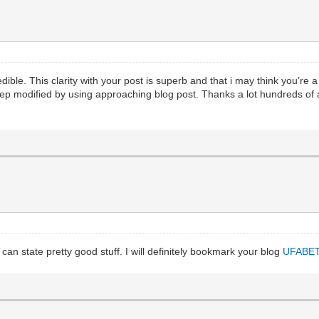
ble. This clarity with your post is superb and that i may think you’re a 
eep modified by using approaching blog post. Thanks a lot hundreds of 
can state pretty good stuff. I will definitely bookmark your blog
UFABETส