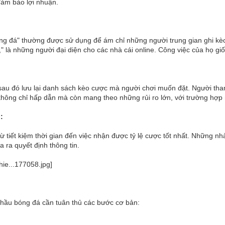
đảm bảo lợi nhuận.
óng đá" thường được sử dụng để ám chỉ những người trung gian ghi kèo 
ộ," là những người đại diện cho các nhà cái online. Công việc của họ gi
 sau đó lưu lại danh sách kèo cược mà người chơi muốn đặt. Người tha
 không chỉ hấp dẫn mà còn mang theo những rủi ro lớn, với trường hợp
:
từ tiết kiệm thời gian đến việc nhận được tỷ lệ cược tốt nhất. Những n
a ra quyết định thông tin.
 thầu bóng đá cần tuân thủ các bước cơ bản: