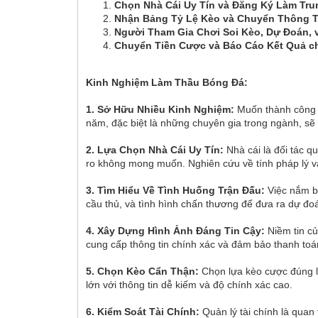
Chọn Nhà Cái Uy Tín và Đăng Ký Làm Tru
Nhận Bảng Tỷ Lệ Kèo và Chuyển Thông T
Người Tham Gia Chơi Soi Kèo, Dự Đoán, 
Chuyển Tiền Cược và Báo Cáo Kết Quả c
Kinh Nghiệm Làm Thầu Bóng Đá:
1. Sở Hữu Nhiều Kinh Nghiệm:
Muốn thành công t
năm, đặc biệt là những chuyên gia trong ngành, sẽ
2. Lựa Chọn Nhà Cái Uy Tín:
Nhà cái là đối tác 
ro không mong muốn. Nghiên cứu về tính pháp lý và 
3. Tìm Hiểu Về Tình Huống Trận Đấu:
Việc nắm bắ
cầu thủ, và tình hình chấn thương để đưa ra dự đo
4. Xây Dựng Hình Ảnh Đáng Tin Cậy:
Niềm tin củ
cung cấp thông tin chính xác và đảm bảo thanh toá
5. Chọn Kèo Cẩn Thận:
Chọn lựa kèo cược đúng là
lớn với thông tin dễ kiếm và độ chính xác cao.
6. Kiểm Soát Tài Chính:
Quản lý tài chính là quan