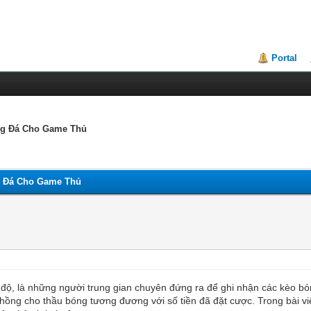
Portal
ng Đá Cho Game Thủ
g Đá Cho Game Thủ
 độ, là những người trung gian chuyên đứng ra để ghi nhận các kèo bó
 hồng cho thầu bóng tương đương với số tiền đã đặt cược. Trong bài vi