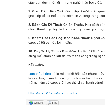
giúp bạn duy trì ổn định trong nghề thầu bóng đá.
7. Giao Tiếp Hiệu Quả:
Giao tiếp là một phần quan 
giao tiếp tốt có thể tạo ra niềm tin và lòng trung thà
8. Đánh Giá Kỹ Thuật Chiến Thuật:
Học cách đánh
chiến thuật, đặc biệt là trong các trận đấu quan trọ
9. Khám Phá Các Loại Kèo Khác Nhau:
Ngoài kèo
cược và tối ưu hóa lợi nhuận.
10. Duy Trì Uy Tín và Đạo Đức:
Uy tín là tất cả t
dựng mối quan hệ lâu dài và thành công trong ngà
Kết Luận:
Làm thầu bóng đá
là một nghề hấp dẫn nhưng đầy t
là xây dựng niềm tin với người chơi và tuân thủ cá
trải nghiệm cá cược thể thao thú vị và thành công!
https://nhacai10.com/nha-cai-uy-tin/
Website
Find