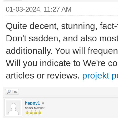
01-03-2024, 11:27 AM
Quite decent, stunning, fact-
Don't sadden, and also most 
additionally. You will frequen
Will you indicate to We're co
articles or reviews.
projekt 
Find
happy1
Senior Member