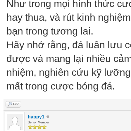
Như trong mọi hình thức cư
hay thua, và rút kinh nghiệ
bạn trong tương lai.
Hãy nhớ rằng, đá luân lưu c
được và mang lại nhiều cảm
nhiệm, nghiên cứu kỹ lưỡng 
mất trong cược bóng đá.
Find
happy1
Senior Member