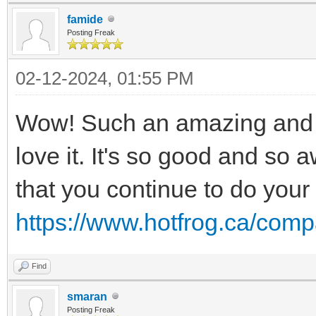
famide
Posting Freak
02-12-2024, 01:55 PM
Wow! Such an amazing and help
love it. It's so good and so
that you continue to do your w
https://www.hotfrog.ca/com
Find
smaran
Posting Freak