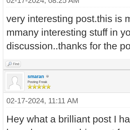
02-17-2024, 08:25 AM
very interesting post.this is m
mmany interesting stuff in yo
discussion..thanks for the p
Find
smaran
Posting Freak
02-17-2024, 11:11 AM
Hey what a brilliant post I 