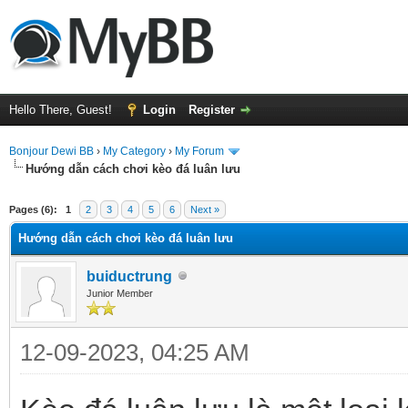
Hello There, Guest!
Login
Register
Bonjour Dewi BB
›
My Category
›
My Forum
Hướng dẫn cách chơi kèo đá luân lưu
ge
Pages (6):
1
2
3
4
5
6
Next »
Hướng dẫn cách chơi kèo đá luân lưu
buiductrung
Junior Member
12-09-2023, 04:25 AM