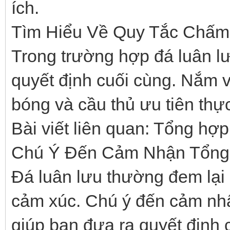
ích.
Tìm Hiểu Về Quy Tắc Chấm
Trong trường hợp đá luân lư
quyết định cuối cùng. Nắm v
bóng và cầu thủ ưu tiên thự
Bài viết liên quan: Tổng hợ
Chú Ý Đến Cảm Nhận Tổng
Đá luân lưu thường đem lại
cảm xúc. Chú ý đến cảm nhậ
giúp bạn đưa ra quyết định 